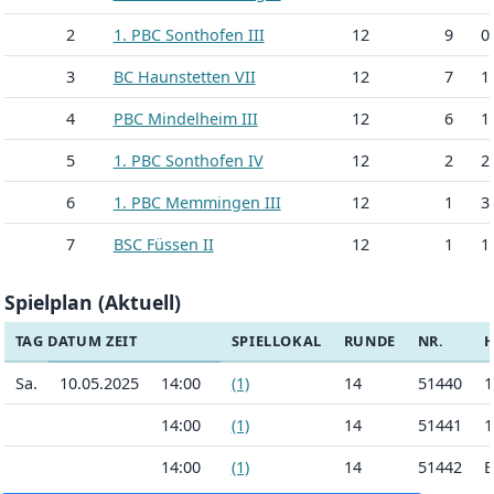
2
1. PBC Sonthofen III
12
9
0
3
BC Haunstetten VII
12
7
1
4
PBC Mindelheim III
12
6
1
5
1. PBC Sonthofen IV
12
2
2
6
1. PBC Memmingen III
12
1
3
7
BSC Füssen II
12
1
1
Spielplan (Aktuell)
TAG DATUM ZEIT
SPIELLOKAL
RUNDE
NR.
Sa.
10.05.2025
14:00
(1)
14
51440
1
14:00
(1)
14
51441
1
14:00
(1)
14
51442
B