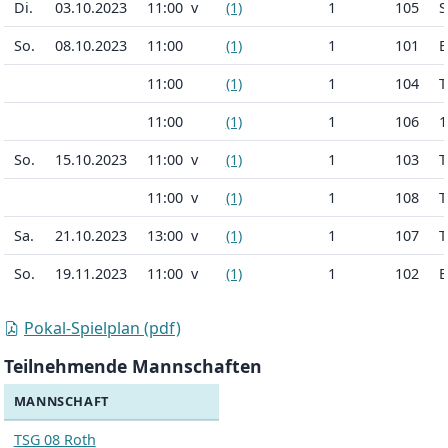
Di.
03.10.2023
11:00 v
(1)
1
105
S
So.
08.10.2023
11:00
(1)
1
101
B
11:00
(1)
1
104
T
11:00
(1)
1
106
1
So.
15.10.2023
11:00 v
(1)
1
103
T
11:00 v
(1)
1
108
T
Sa.
21.10.2023
13:00 v
(1)
1
107
T
So.
19.11.2023
11:00 v
(1)
1
102
B
Pokal-Spielplan (pdf)
Teilnehmende Mannschaften
MANNSCHAFT
TSG 08 Roth