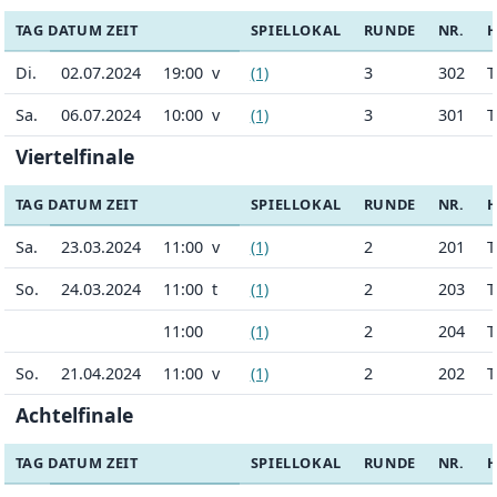
TAG DATUM ZEIT
SPIELLOKAL
RUNDE
NR.
Di.
02.07.2024
19:00 v
(1)
3
302
T
Sa.
06.07.2024
10:00 v
(1)
3
301
T
Viertelfinale
TAG DATUM ZEIT
SPIELLOKAL
RUNDE
NR.
Sa.
23.03.2024
11:00 v
(1)
2
201
T
So.
24.03.2024
11:00 t
(1)
2
203
T
11:00
(1)
2
204
T
So.
21.04.2024
11:00 v
(1)
2
202
T
Achtelfinale
TAG DATUM ZEIT
SPIELLOKAL
RUNDE
NR.