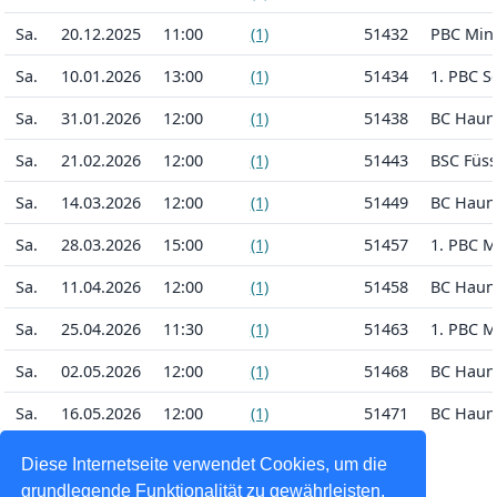
Sa.
20.12.2025
11:00
(1)
51432
PBC Mind
Sa.
10.01.2026
13:00
(1)
51434
1. PBC S
Sa.
31.01.2026
12:00
(1)
51438
BC Hauns
Sa.
21.02.2026
12:00
(1)
51443
BSC Füs
Sa.
14.03.2026
12:00
(1)
51449
BC Hauns
Sa.
28.03.2026
15:00
(1)
51457
1. PBC 
Sa.
11.04.2026
12:00
(1)
51458
BC Hauns
Sa.
25.04.2026
11:30
(1)
51463
1. PBC 
Sa.
02.05.2026
12:00
(1)
51468
BC Hauns
Sa.
16.05.2026
12:00
(1)
51471
BC Hauns
Diese Internetseite verwendet Cookies, um die
Kalender herunterladen
grundlegende Funktionalität zu gewährleisten,