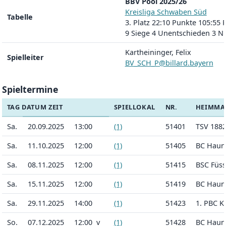
BBV Pool 2025/26
Kreisliga Schwaben Süd
Tabelle
3. Platz 22:10 Punkte 105:55 
9 Siege 4 Unentschieden 3 N
Kartheininger, Felix
Spielleiter
BV_SCH_P@billard.bayern
Spieltermine
TAG DATUM ZEIT
SPIELLOKAL
NR.
HEIMMA
Sa.
20.09.2025
13:00
(1)
51401
TSV 1882
Sa.
11.10.2025
12:00
(1)
51405
BC Hauns
Sa.
08.11.2025
12:00
(1)
51415
BSC Füss
Sa.
15.11.2025
12:00
(1)
51419
BC Hauns
Sa.
29.11.2025
14:00
(1)
51423
1. PBC K
So.
07.12.2025
12:00 v
(1)
51428
BC Hauns