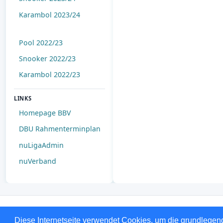
Karambol 2023/24
Pool 2022/23
Snooker 2022/23
Karambol 2022/23
LINKS
Homepage BBV
DBU Rahmenterminplan
nuLigaAdmin
nuVerband
Diese Internetseite verwendet Cookies, um die grundlegend
© 1999-202